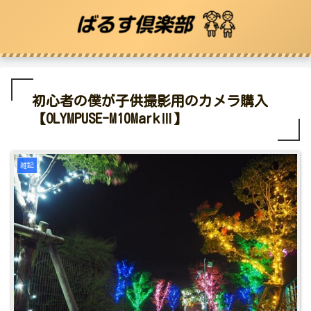
初心者の僕が子供撮影用のカメラ購入
【OLYMPUSE-M10MarkⅢ】
雑記