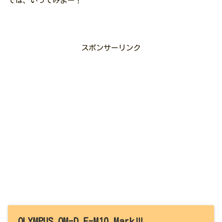
では、いってみよー！
スポンサーリンク
OLYMPUS OM-D E-M10 MarkⅢ