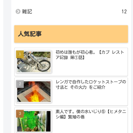
雑記
12
人気記事
初めは誰もが初心者。【カブ レスト
ア記録 第①話】
レンガで自作したロケットストーブの
寸法と その火力 をご紹介
素人です。僕の水いじり⑤【ヒメタニ
シ編】繁殖の巻