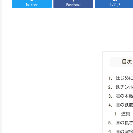
Twitter
Facebook
はてブ
目次
はじめ
鉄チン
脚の本
脚の鉄
道具
脚の長
脚の溶