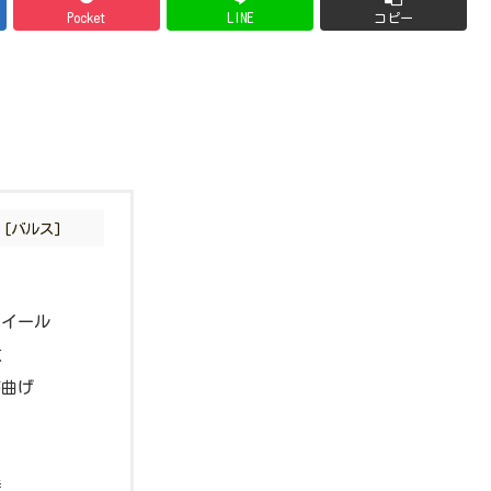
Pocket
LINE
コピー
に
ホイール
数
筋曲げ
さ
接