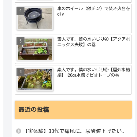
車のホイール（鉄チン）で焚き火台を
diy
素人です。僕の水いじり④【アクアポ
ニックス失敗】の巻
素人です。僕の水いじり⑨【屋外水槽
編】120cm水槽でビオトープの巻
最近の投稿
【実体験】30代で痛風に。尿酸値下げたい。