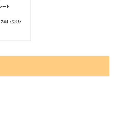
シート
レス網（受け）
に