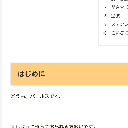
焚き火 
塗装
ステン
さいご
はじめに
どうも、バールスです。
同じように作っておられる方多いです。