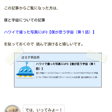
この記事からご覧になった方は、
僕と宇宙についての記事
ハワイで撮った写真にUFO【僕が思う宇宙（第１話）】
を貼っておくので 読んで頂けると嬉しいです。
ばるす倶楽部
ハワイで撮った写真にUFO【僕が思う宇宙（第１
話）】
僕と宇宙バールスどうもバールスですバールスアホがアホなりに宇宙
について考えてみた記事ですバールスこんな記事 誰も興味ないと思う
ので、自由に書こうかと思います 僕は小学５年生の頃から宇宙に興味
が出始めました。家にお姉ちゃんが読んでいたのか読んでいなかった
のか よく分からない 宇宙についての簡単な本があり、それが僕と宇
宙のはじまりでした。 その本には小学生向きで星の大きさを分かりや
すく、 地球を１０９個並べたら太陽の直径になる 地球を１１個並べ
たら木星の直径になる 地球は１回転するのに２４時...
では、いってみよー！