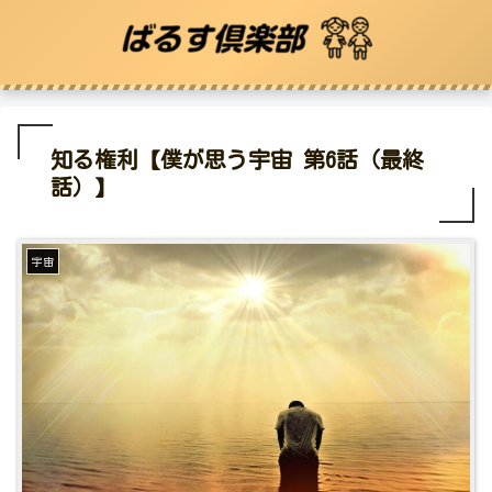
知る権利【僕が思う宇宙 第6話（最終
話）】
宇宙