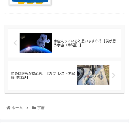
宇宙人っていると思いますか？【僕が思
う宇宙（第5話）】
初めは誰もが初心者。【カブ レストア記
録 第③話】
ホーム
宇宙