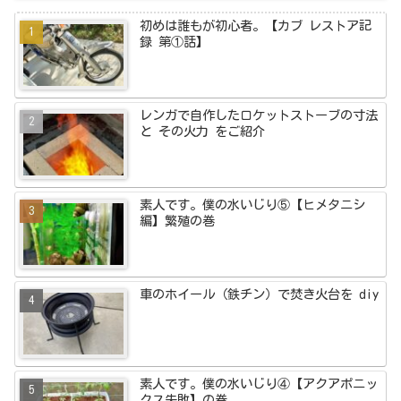
初めは誰もが初心者。【カブ レストア記
録 第①話】
レンガで自作したロケットストーブの寸法
と その火力 をご紹介
素人です。僕の水いじり⑤【ヒメタニシ
編】繁殖の巻
車のホイール（鉄チン）で焚き火台を diy
素人です。僕の水いじり④【アクアポニッ
クス失敗】の巻