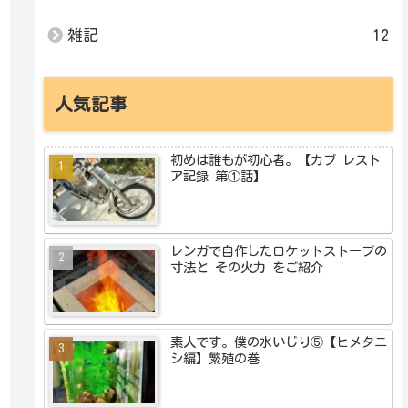
雑記
12
人気記事
初めは誰もが初心者。【カブ レスト
ア記録 第①話】
レンガで自作したロケットストーブの
寸法と その火力 をご紹介
素人です。僕の水いじり⑤【ヒメタニ
シ編】繁殖の巻