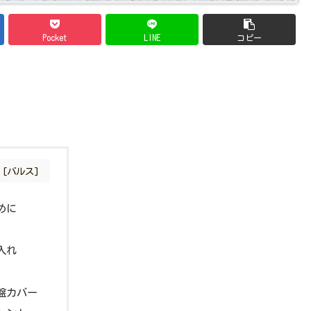
Pocket
LINE
コピー
めに
入れ
盤カバー