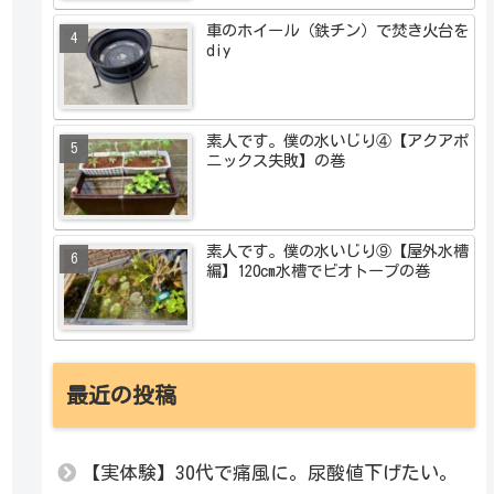
車のホイール（鉄チン）で焚き火台を
diy
素人です。僕の水いじり④【アクアポ
ニックス失敗】の巻
素人です。僕の水いじり⑨【屋外水槽
編】120cm水槽でビオトープの巻
最近の投稿
【実体験】30代で痛風に。尿酸値下げたい。