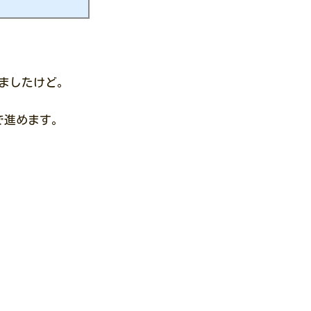
父の塗装屋を引き継がな
在 外壁塗装を自分でや
かもしれません。 バール
だ！ という結...
ましたけど。
で進めます。