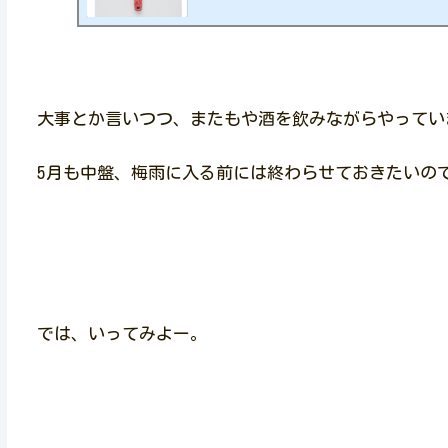
す。 挨拶申し遅れました。 バールスどうも、親
かった息子のバールスです この記事を読めば、現
ろうか やらないか 迷っている方への参考になる
スならなかったらごめんなさい 絶対にこうするべき
大事とか言いつつ、またもや酒を飲みながらやってい
5月も中盤、梅雨に入る前には終わらせておきたいの
では、いってみよー。