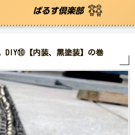
DIY⑩【内装、黒塗装】の巻