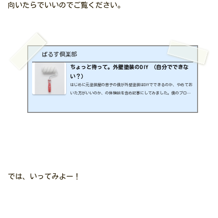
向いたらでいいのでご覧ください。
ばるす倶楽部
ちょっと待って。外壁塗装のDIY （自分でできな
い？）
はじめに元塗装屋の息子の僕が外壁塗装はDIYでできるのか、やめてお
いた方がいいのか、の体験談を含め記事にしてみました。僕のブログ
では家の庭づくり等で、なるべくお金（人件費）かけずに をモットー
にやっています。 挨拶申し遅れました。 バールスどうも、親父の塗
装屋を引き継がなかった息子のバールスです この記事を読めば、現
在 外壁塗装を自分でやろうか やらないか 迷っている方への参考にな
るかもしれません。 バールスならなかったらごめんなさい 絶対にこ
うするべきだ！ という結...
では、いってみよー！