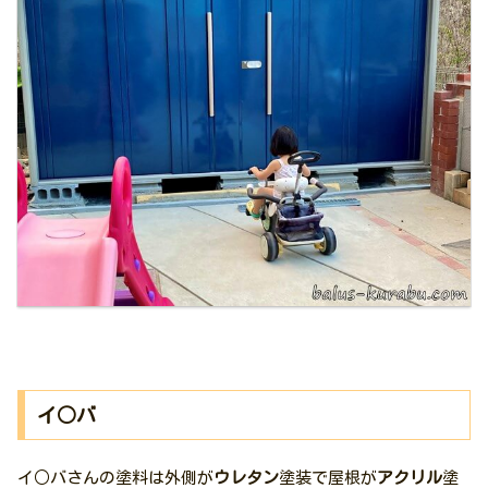
イ○バ
イ○バさんの塗料は外側が
ウレタン
塗装で屋根が
アクリル
塗