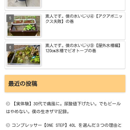
素人です。僕の水いじり④【アクアポニッ
クス失敗】の巻
素人です。僕の水いじり⑨【屋外水槽編】
120cm水槽でビオトープの巻
最近の投稿
【実体験】30代で痛風に。尿酸値下げたい。でもビール
はやめない。僕の生きザマ記録。
コンプレッサー【ONE STEP】40L を選んだ３つの理由と