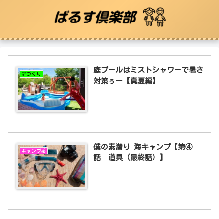
庭プールはミストシャワーで暑さ
庭づくり
対策ぅー【真夏編】
僕の素潜り 海キャンプ【第④
キャンプ系
話 道具（最終話）】