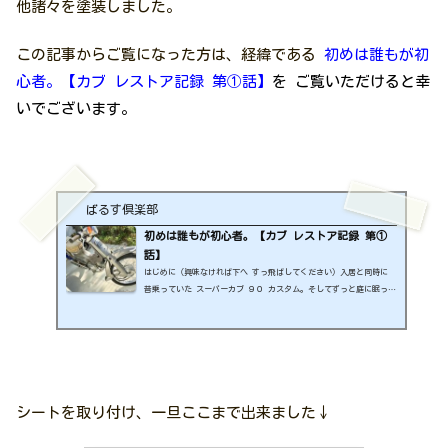
他諸々を塗装しました。
この記事からご覧になった方は、経緯である
初めは誰もが初
心者。【カブ レストア記録 第①話】
を ご覧いただけると幸
いでございます。
ばるす倶楽部
初めは誰もが初心者。【カブ レストア記録 第①
話】
はじめに（興味なければ下へ すっ飛ばしてください）入居と同時に
昔乗っていた スーパーカブ ９０ カスタム。そしてずっと庭に眠って
いました。 興味ないと思いますが、気が向いたらカテゴリーの ” 庭
づくり ” 記事も読んでくれると嬉しいですhttps://balus-kurabu.
com/category/gardening/ そして５年が経ち庭作りも ひと段落した
ところで、ようやくこのカブと向き合ました。いつかこいつを バルス
してかっこよく仕上げ遊びにでも行けたら楽しいだろうなぁ。。そう
思っていました。 雨ざらしの中 大事に保管していま...
シートを取り付け、一旦ここまで出来ました↓